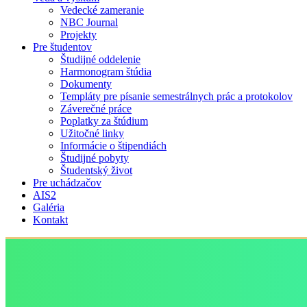
Vedecké zameranie
NBC Journal
Projekty
Pre študentov
Študijné oddelenie
Harmonogram štúdia
Dokumenty
Templáty pre písanie semestrálnych prác a protokolov
Záverečné práce
Poplatky za štúdium
Užitočné linky
Informácie o štipendiách
Študijné pobyty
Študentský život
Pre uchádzačov
AIS2
Galéria
Kontakt