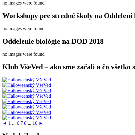
no images were found
Workshopy pre stredné školy na Oddelení 
no images were found
Oddelenie biológie na DOD 2018
no images were found
Klub VšeVed – ako sme začali a čo všetko s
◄
1
...
6
7
8
...
10
►