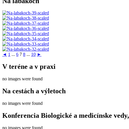
Na labákoch
◄
1
...
6
7
8
...
10
►
V teréne a v praxi
no images were found
Na cestách a výletoch
no images were found
Konferencia Biologické a medicínske vedy,
no images were found