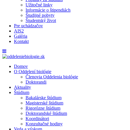
Užitočné linky
Informácie o štipendiách
Študijné pobyty
Študentský život
Pre uchádzačov
AIS2
Galéria
Kontakt
Domov
O Oddelení biológie
Členovia Oddelenia biológie
Doktorandi
Aktuality
Štúdium
Bakalárske štúdium
Magisterské štúdium
Rigorózne štúdium
Doktorandské štúdium
Koordinátori
Konzultačné hodiny
Veda a výskum