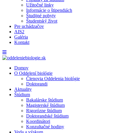
Užitočné linky
Informácie o štipendiách
Študijné pobyty
Študentský život
Pre uchádzačov
AIS2
Galéria
Kontakt
Domov
O Oddelení biológie
Členovia Oddelenia biológie
Doktorandi
Aktuality
Štúdium
Bakalárske štúdium
Magisterské štúdium
Rigorózne štúdium
Doktorandské štúdium
Koordinátori
Konzultačné hodiny
Veda a výskum