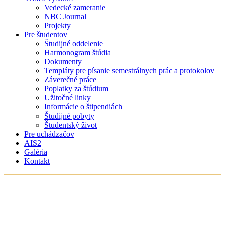
Vedecké zameranie
NBC Journal
Projekty
Pre študentov
Študijné oddelenie
Harmonogram štúdia
Dokumenty
Templáty pre písanie semestrálnych prác a protokolov
Záverečné práce
Poplatky za štúdium
Užitočné linky
Informácie o štipendiách
Študijné pobyty
Študentský život
Pre uchádzačov
AIS2
Galéria
Kontakt