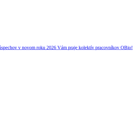
 a úspechov v novom roku 2026 Vám praje kolektív pracovníkov OBio!