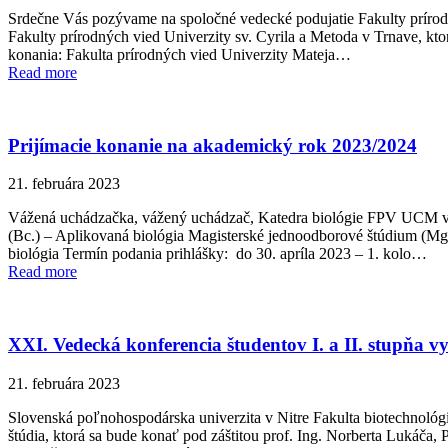
Srdečne Vás pozývame na spoločné vedecké podujatie Fakulty prírodný
Fakulty prírodných vied Univerzity sv. Cyrila a Metoda v Trnave, kt
konania: Fakulta prírodných vied Univerzity Mateja…
Read more
Prijímacie konanie na akademický rok 2023/2024
21. februára 2023
Vážená uchádzačka, vážený uchádzač, Katedra biológie FPV UCM v 
(Bc.) – Aplikovaná biológia Magisterské jednoodborové štúdium (Mg
biológia Termín podania prihlášky: do 30. apríla 2023 – 1. kolo…
Read more
XXI. Vedecká konferencia študentov I. a II. stupňa v
21. februára 2023
Slovenská poľnohospodárska univerzita v Nitre Fakulta biotechnológ
štúdia, ktorá sa bude konať pod záštitou prof. Ing. Norberta Lukáč