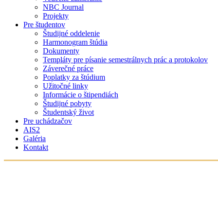
NBC Journal
Projekty
Pre študentov
Študijné oddelenie
Harmonogram štúdia
Dokumenty
Templáty pre písanie semestrálnych prác a protokolov
Záverečné práce
Poplatky za štúdium
Užitočné linky
Informácie o štipendiách
Študijné pobyty
Študentský život
Pre uchádzačov
AIS2
Galéria
Kontakt