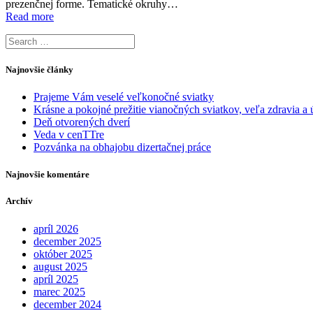
prezenčnej forme. Tematické okruhy…
Read more
Search
for:
Najnovšie články
Prajeme Vám veselé veľkonočné sviatky
Krásne a pokojné prežitie vianočných sviatkov, veľa zdravia
Deň otvorených dverí
Veda v cenTTre
Pozvánka na obhajobu dizertačnej práce
Najnovšie komentáre
Archív
apríl 2026
december 2025
október 2025
august 2025
apríl 2025
marec 2025
december 2024