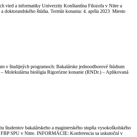
h vied a informatiky Univerzity Konštantína Filozofa v Nitre a
o a doktorandského štúdia. Termín konania: 4. apríla 2023 Miesto
m v študijných programoch: Bakalárske jednoodborové štúdium
é – Molekulárna biológia Rigorózne konanie (RNDr.) – Aplikovaná
ciu študentov bakalárskeho a magisterského stupňa vysokoškolského
23 na FBP SPU v Nitre. INFORMÁCIE: Konferencia sa uskutoční v