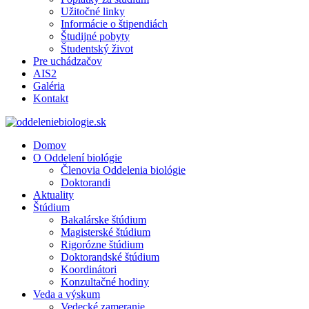
Užitočné linky
Informácie o štipendiách
Študijné pobyty
Študentský život
Pre uchádzačov
AIS2
Galéria
Kontakt
Domov
O Oddelení biológie
Členovia Oddelenia biológie
Doktorandi
Aktuality
Štúdium
Bakalárske štúdium
Magisterské štúdium
Rigorózne štúdium
Doktorandské štúdium
Koordinátori
Konzultačné hodiny
Veda a výskum
Vedecké zameranie