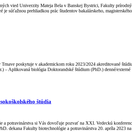
ch vied Univerzity Mateja Bela v Banskej Bystrici, Fakulty prírodnýc
oré je súťažnou prehliadkou prác študentov bakalárskeho, magisterskéh
Trnave poskytuje v akademickom roku 2023/2024 akreditované štúdiu
r.) – Aplikovaná biológia Doktorandské štúdium (PhD.) denné/extern
ysokoškolského štúdia
ie a potravinárstva si Vás dovoľuje pozvať na XXI. Vedeckú konferen
a, PhD. dekana Fakulty biotechnológie a potravinárstva 20. apríla 20