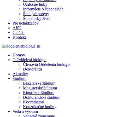
Užitočné linky
Informácie o štipendiách
Študijné pobyty
Študentský život
Pre uchádzačov
AIS2
Galéria
Kontakt
Domov
O Oddelení biológie
Členovia Oddelenia biológie
Doktorandi
Aktuality
Štúdium
Bakalárske štúdium
Magisterské štúdium
Rigorózne štúdium
Doktorandské štúdium
Koordinátori
Konzultačné hodiny
Veda a výskum
Vedecké zameranie