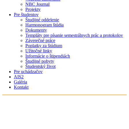
NBC Journal
Projekty
Pre študentov
Študijné oddelenie
Harmonogram štúdia
Dokumenty
Templáty pre písanie semestrálnych prác a protokolov
Záverečné práce
Poplatky za štúdium
Užitočné linky
Informácie o štipendiách
Študijné pobyty
Študentský život
Pre uchádzačov
AIS2
Galéria
Kontakt