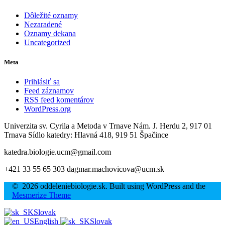
Dôležité oznamy
Nezaradené
Oznamy dekana
Uncategorized
Meta
Prihlásiť sa
Feed záznamov
RSS feed komentárov
WordPress.org
Univerzita sv. Cyrila a Metoda v Trnave Nám. J. Herdu 2, 917 01
Trnava Sídlo katedry: Hlavná 418, 919 51 Špačince
katedra.biologie.ucm@gmail.com
+421 33 55 65 303 dagmar.machovicova@ucm.sk
© 2026 oddeleniebiologie.sk. Built using WordPress and the
Mesmerize Theme
Slovak
English
Slovak