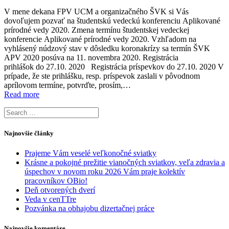
V mene dekana FPV UCM a organizačného ŠVK si Vás
dovoľujem pozvať na študentskú vedeckú konferenciu Aplikované
prírodné vedy 2020. Zmena termínu študentskej vedeckej
konferencie Aplikované prírodné vedy 2020. Vzhľadom na
vyhlásený núdzový stav v dôsledku koronakrízy sa termín ŠVK
APV 2020 posúva na 11. novembra 2020. Registrácia
prihlášok do 27.10. 2020 Registrácia príspevkov do 27.10. 2020 V
prípade, že ste prihlášku, resp. príspevok zaslali v pôvodnom
aprílovom termíne, potvrďte, prosím,…
Read more
Search
for:
Najnovšie články
Prajeme Vám veselé veľkonočné sviatky
Krásne a pokojné prežitie vianočných sviatkov, veľa zdravia a
úspechov v novom roku 2026 Vám praje kolektív
pracovníkov OBio!
Deň otvorených dverí
Veda v cenTTre
Pozvánka na obhajobu dizertačnej práce
Najnovšie komentáre