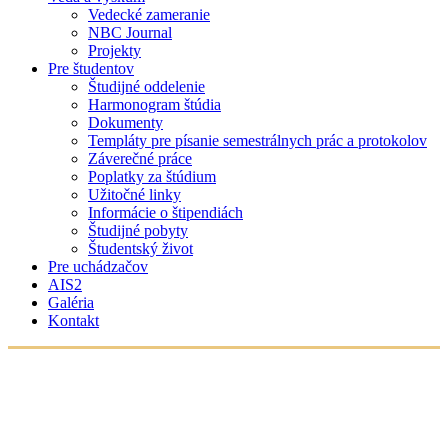
Vedecké zameranie
NBC Journal
Projekty
Pre študentov
Študijné oddelenie
Harmonogram štúdia
Dokumenty
Templáty pre písanie semestrálnych prác a protokolov
Záverečné práce
Poplatky za štúdium
Užitočné linky
Informácie o štipendiách
Študijné pobyty
Študentský život
Pre uchádzačov
AIS2
Galéria
Kontakt