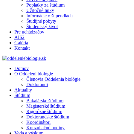
Poplatky za štúdium
Užitočné linky
Informácie o štipendiách
Študijné pobyty
Študentský život
Pre uchádzačov
AIS2
Galéria
Kontakt
Domov
O Oddelení biológie
Členovia Oddelenia biológie
Doktorandi
Aktuality
Štúdium
Bakalárske štúdium
Magisterské štúdium
Rigorózne štúdium
Doktorandské štúdium
Koordinátori
Konzultačné hodiny
Veda a výskum