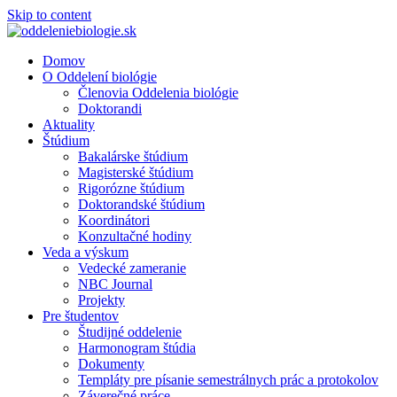
Skip to content
Domov
O Oddelení biológie
Členovia Oddelenia biológie
Doktorandi
Aktuality
Štúdium
Bakalárske štúdium
Magisterské štúdium
Rigorózne štúdium
Doktorandské štúdium
Koordinátori
Konzultačné hodiny
Veda a výskum
Vedecké zameranie
NBC Journal
Projekty
Pre študentov
Študijné oddelenie
Harmonogram štúdia
Dokumenty
Templáty pre písanie semestrálnych prác a protokolov
Záverečné práce