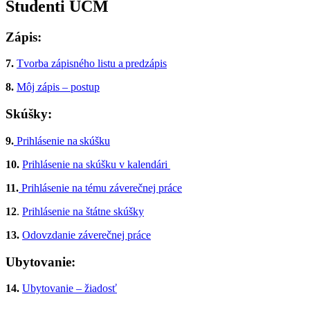
Študenti UCM
Zápis:
7.
Tvorba zápisného listu a predzápis
8.
Môj zápis – postup
Skúšky:
9.
Prihlásenie na skúšku
10.
Prihlásenie na skúšku v kalendári
11.
Prihlásenie na tému záverečnej práce
12
.
Prihlásenie na štátne skúšky
13.
Odovzdanie záverečnej práce
Ubytovanie:
14.
Ubytovanie – žiadosť