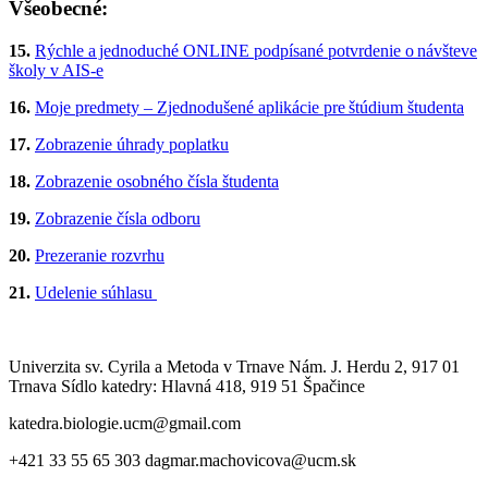
Všeobecné:
15.
Rýchle a jednoduché ONLINE podpísané potvrdenie o návšteve
školy v AIS-e
16.
Moje predmety – Zjednodušené aplikácie pre štúdium študenta
17.
Zobrazenie úhrady poplatku
18.
Zobrazenie osobného čísla študenta
19.
Zobrazenie čísla odboru
20.
Prezeranie rozvrhu
21.
Udelenie súhlasu
Univerzita sv. Cyrila a Metoda v Trnave Nám. J. Herdu 2, 917 01
Trnava Sídlo katedry: Hlavná 418, 919 51 Špačince
katedra.biologie.ucm@gmail.com
+421 33 55 65 303 dagmar.machovicova@ucm.sk