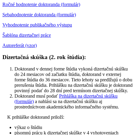
Ročné hodnotenie doktoranda (formulár)
Sebahodnotenie doktoranda (formulár)
Vyhodnotenie publikačného výstupu
Šablóna dizertačnej práce
Autoreferát (vzor)
Dizertačná skúška (2. rok štúdia)
:
Doktorand v dennej forme štúdia vykoná dizertačnú skúšku
do 24 mesiacov od začiatku štúdia, doktorand v externej
forme štúdia do 36 mesiacov. Tieto lehoty sa predlžujú o dobu
prerušenia štúdia. Prihlášku na dizertačnú skúšku je doktorand
povinný podať do 28 dní pred termínom dizertačnej skúšky.
Doktorand musí podať
Prihláška na dizertačnú skúšku
(formulár)
a nahlási sa na dizertačnú skúšku aj
prostredníctvom akademického informačného systému.
K prihláške doktorand priloží:
výkaz o štúdiu
písomnú prácu k dizertačnej skúške v 4 vyhotoveniach