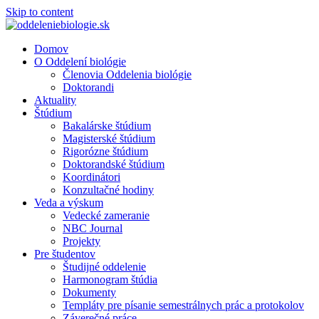
Skip to content
Domov
O Oddelení biológie
Členovia Oddelenia biológie
Doktorandi
Aktuality
Štúdium
Bakalárske štúdium
Magisterské štúdium
Rigorózne štúdium
Doktorandské štúdium
Koordinátori
Konzultačné hodiny
Veda a výskum
Vedecké zameranie
NBC Journal
Projekty
Pre študentov
Študijné oddelenie
Harmonogram štúdia
Dokumenty
Templáty pre písanie semestrálnych prác a protokolov
Záverečné práce