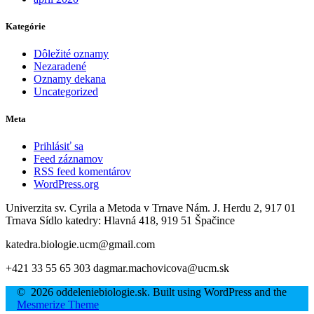
Kategórie
Dôležité oznamy
Nezaradené
Oznamy dekana
Uncategorized
Meta
Prihlásiť sa
Feed záznamov
RSS feed komentárov
WordPress.org
Univerzita sv. Cyrila a Metoda v Trnave Nám. J. Herdu 2, 917 01
Trnava Sídlo katedry: Hlavná 418, 919 51 Špačince
katedra.biologie.ucm@gmail.com
+421 33 55 65 303 dagmar.machovicova@ucm.sk
© 2026 oddeleniebiologie.sk. Built using WordPress and the
Mesmerize Theme