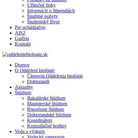
Užitočné linky
Informácie o štipendiách
Študijné pobyty
Študentský život
Pre uchádzačov
AIS2
Galéria
Kontakt
Domov
O Oddelení biológie
Členovia Oddelenia biológie
Doktorandi
Aktuality
Štúdium
Bakalárske štúdium
Magisterské štúdium
Rigorózne štúdium
Doktorandské štúdium
Koordinátori
Konzultačné hodiny
Veda a výskum
Vedecké zameranie