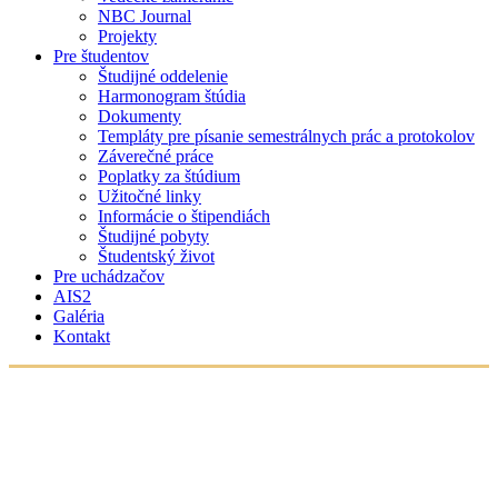
NBC Journal
Projekty
Pre študentov
Študijné oddelenie
Harmonogram štúdia
Dokumenty
Templáty pre písanie semestrálnych prác a protokolov
Záverečné práce
Poplatky za štúdium
Užitočné linky
Informácie o štipendiách
Študijné pobyty
Študentský život
Pre uchádzačov
AIS2
Galéria
Kontakt