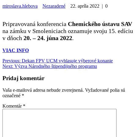
miroslava.hlebova
Nezaradené
22. apríla 2022
|
0
Pripravovaná konferencia
Chemického ústavu SAV
na zámku v Smoleniciach oznamuje svoju 15. edíciu
v dňoch
20. – 24. júna 2022
.
VIAC INFO
Navigácia
Previous
Previous:
Dekan FPV UCM vyhlasuje výberové konanie
Next
post:
Next:
Výzva Národného štipendijného programu
v
post:
článku
Pridaj komentár
Vaša e-mailová adresa nebude zverejnená.
Vyžadované polia sú
označené
*
Komentár
*