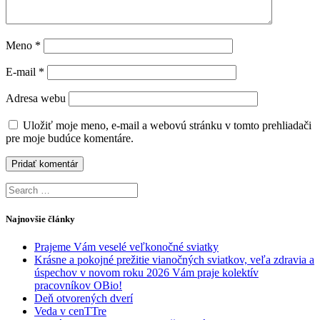
Meno
*
E-mail
*
Adresa webu
Uložiť moje meno, e-mail a webovú stránku v tomto prehliadači
pre moje budúce komentáre.
Search
for:
Najnovšie články
Prajeme Vám veselé veľkonočné sviatky
Krásne a pokojné prežitie vianočných sviatkov, veľa zdravia a
úspechov v novom roku 2026 Vám praje kolektív
pracovníkov OBio!
Deň otvorených dverí
Veda v cenTTre